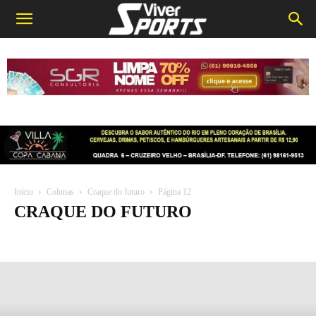
Início
Colunas
Craque do futuro
Página 12
CRAQUE DO FUTURO
Bola cheia
Craque do futuro
Profissionais do apito
Saúde e performance