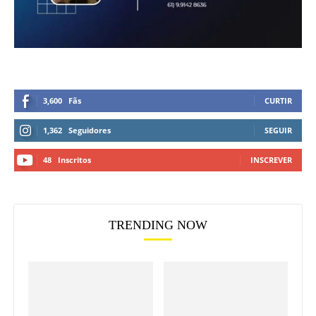
3,600
Fãs
CURTIR
1,362
Seguidores
SEGUIR
48
Inscritos
INSCREVER
TRENDING NOW