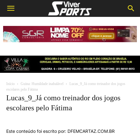
Início
Guina: Humildade inabalável
Lucas_9_Já como treinador dos jogos
escolares pelo Fátima
Lucas_9_Já como treinador dos jogos
escolares pelo Fátima
Este conteúdo foi escrito por: DFEMCARTAZ.COM.BR