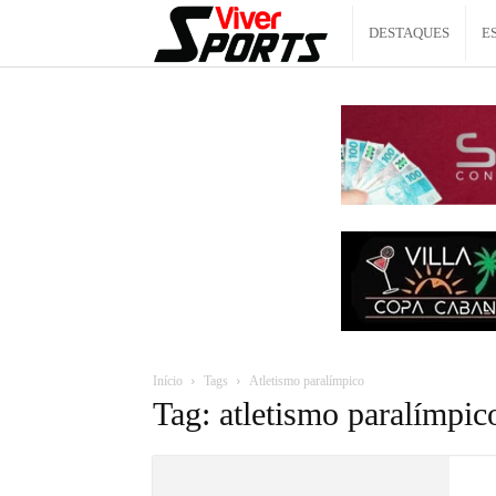
Viver
DESTAQUES
E
Sports
Início
Tags
Atletismo paralímpico
Tag: atletismo paralímpic