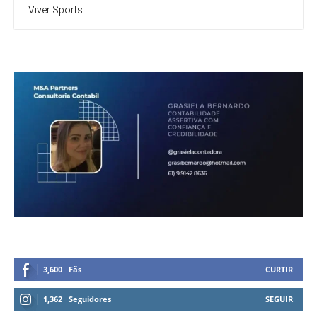
Viver Sports
3,600
Fãs
CURTIR
1,362
Seguidores
SEGUIR