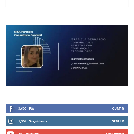
3,600
Fãs
CURTIR
1,362
Seguidores
SEGUIR
48
Inscritos
INSCREVER