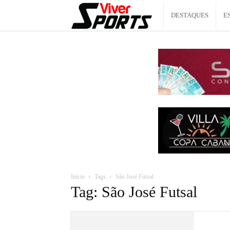
Viver
DESTAQUES
E
Sports
Início
Tags
São José Futsal
Tag: São José Futsal