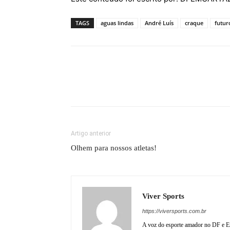
TAGS
aguas lindas
André Luís
craque
futur
Artigo anterior
Olhem para nossos atletas!
Viver Sports
https://viversports.com.br
A voz do esporte amador no DF e En