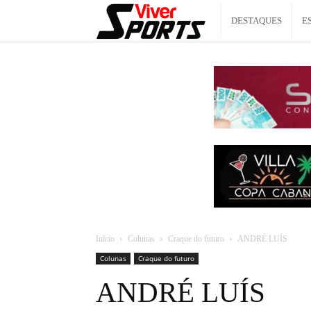
Viver
DESTAQUES
E
Sports
Início
Colunas
Craque do futuro
ANDRÉ LUÍS
Colunas
Craque do futuro
ANDRÉ LUÍS