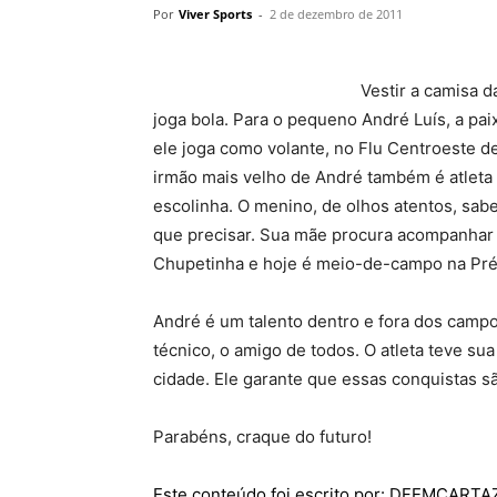
Por
Viver Sports
-
2 de dezembro de 2011
Vestir a camisa 
joga bola. Para o pequeno André Luís, a pa
ele joga como volante, no Flu Centroeste d
irmão mais velho de André também é atleta e
escolinha. O menino, de olhos atentos, sab
que precisar. Sua mãe procura acompanhar t
Chupetinha e hoje é meio-de-campo na Pré
André é um talento dentro e fora dos campos
técnico, o amigo de todos. O atleta teve su
cidade. Ele garante que essas conquistas s
Parabéns, craque do futuro!
Este conteúdo foi escrito por: DFEMCART