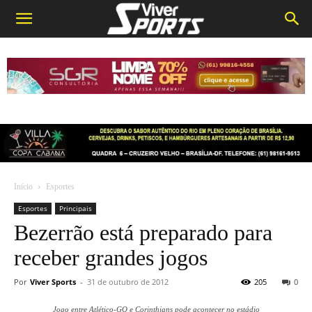
Início
Esportes
Esportes
Principais
Bezerrão está preparado para
receber grandes jogos
Por
Viver Sports
-
31 de outubro de 2012
205
0
Jogo entre Atlético-GO e Corinthians pode acontecer no estádio