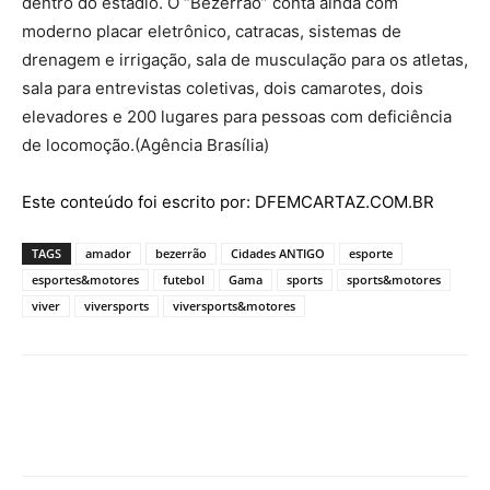
dentro do estádio. O “Bezerrão” conta ainda com
moderno placar eletrônico, catracas, sistemas de
drenagem e irrigação, sala de musculação para os atletas,
sala para entrevistas coletivas, dois camarotes, dois
elevadores e 200 lugares para pessoas com deficiência
de locomoção.(Agência Brasília)
Este conteúdo foi escrito por: DFEMCARTAZ.COM.BR
TAGS
amador
bezerrão
Cidades ANTIGO
esporte
esportes&motores
futebol
Gama
sports
sports&motores
viver
viversports
viversports&motores