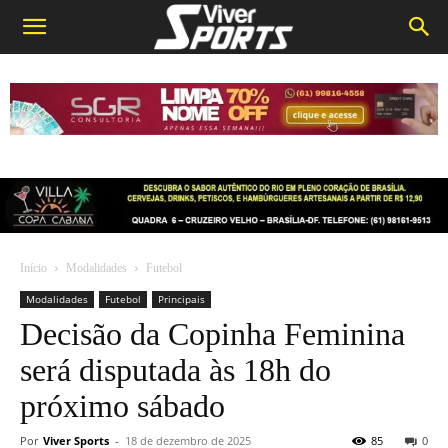
Início
Modalidades
Futebol
Modalidades
Futebol
Principais
Decisão da Copinha Feminina
será disputada às 18h do
próximo sábado
Por
Viver Sports
-
18 de dezembro de 2025
85
0