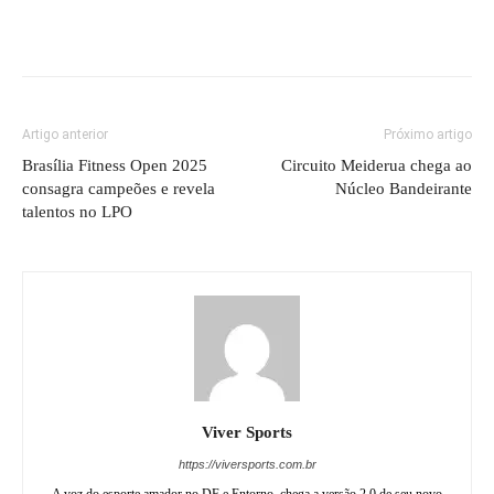
Artigo anterior
Próximo artigo
Brasília Fitness Open 2025
Circuito Meiderua chega ao
consagra campeões e revela
Núcleo Bandeirante
talentos no LPO
Viver Sports
https://viversports.com.br
A voz do esporte amador no DF e Entorno, chega a versão 2.0 de seu novo