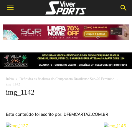
Início
Definidas as finalistas do Campeonato Brasiliense Sub-20 Feminino
img_1142
img_1142
Este conteúdo foi escrito por: DFEMCARTAZ.COM.BR