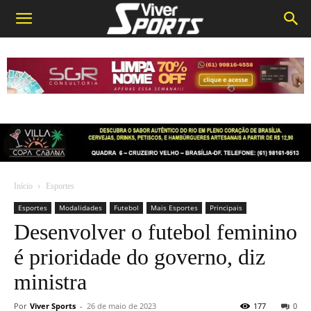
Início
Esportes
Esportes
Modalidades
Futebol
Mais Esportes
Principais
Desenvolver o futebol feminino
é prioridade do governo, diz
ministra
Por
Viver Sports
-
26 de maio de 2023
177
0