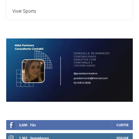
Viver Sports
3,600
Fãs
CURTIR
1,362
Seguidores
SEGUIR