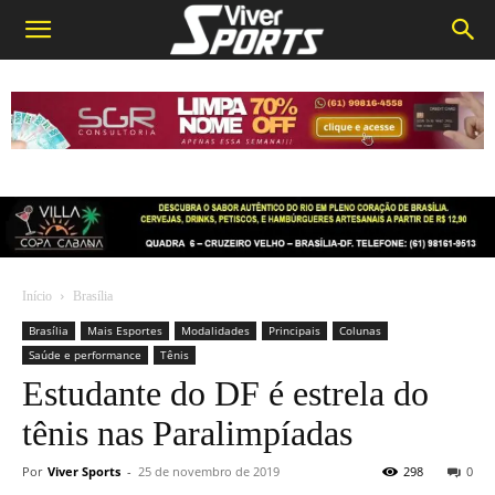
Início
Brasília
Brasília
Mais Esportes
Modalidades
Principais
Colunas
Saúde e performance
Tênis
Estudante do DF é estrela do
tênis nas Paralimpíadas
Por
Viver Sports
-
25 de novembro de 2019
298
0