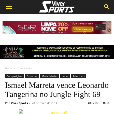
Início
Competições
Competições
Esportes
Modalidades
Lutas
Principais
Ismael Marreta vence Leonardo
Tangerina no Jungle Fight 69
Por
Viver Sports
-
20 de maio de 2014
218
0