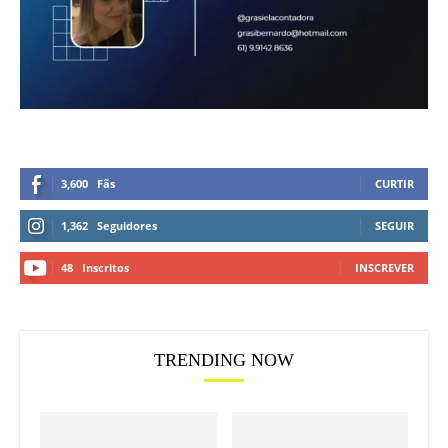
3,600
Fãs
CURTIR
1,362
Seguidores
SEGUIR
48
Inscritos
INSCREVER
TRENDING NOW