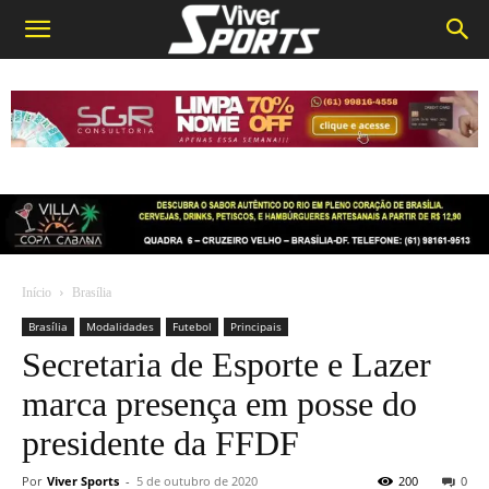
Início
Brasília
Brasília
Modalidades
Futebol
Principais
Secretaria de Esporte e Lazer
marca presença em posse do
presidente da FFDF
Por
Viver Sports
-
5 de outubro de 2020
200
0