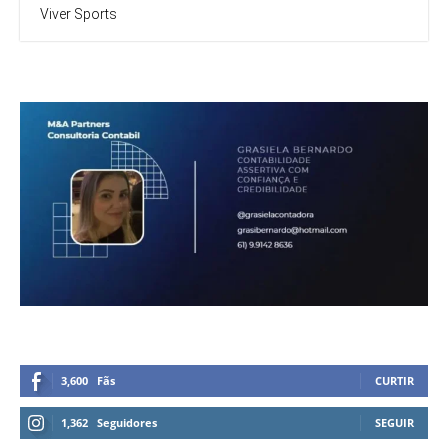
Viver Sports
3,600
Fãs
CURTIR
1,362
Seguidores
SEGUIR