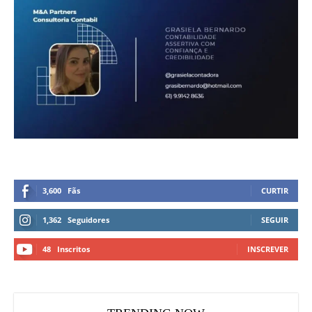
3,600
Fãs
CURTIR
1,362
Seguidores
SEGUIR
48
Inscritos
INSCREVER