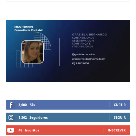
3,600
Fãs
CURTIR
1,362
Seguidores
SEGUIR
48
Inscritos
INSCREVER