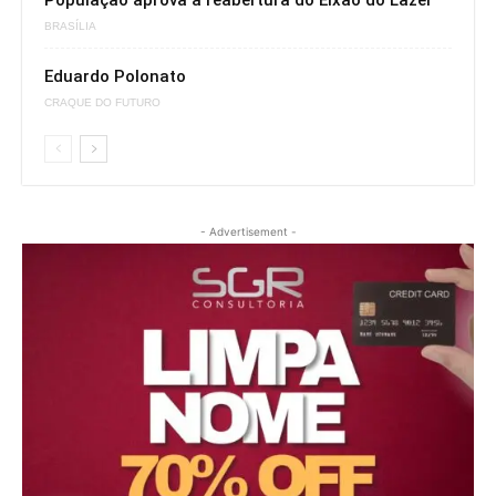
População aprova a reabertura do Eixão do Lazer
BRASÍLIA
Eduardo Polonato
CRAQUE DO FUTURO
- Advertisement -