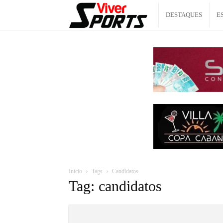
Viver
DESTAQUES
E
Sports
Início
Tags
Candidatos
Tag: candidatos