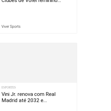
Clubes de Vôlei feminino...
Viver Sports
ESPORTES
Vini Jr. renova com Real
Madrid até 2032 e...