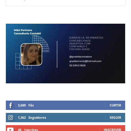
3,600
Fãs
CURTIR
1,362
Seguidores
SEGUIR
48
Inscritos
INSCREVER