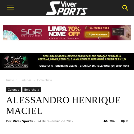
Início
Colunas
Bola cheia
Colunas
Bola cheia
ALESSANDRO HENRIQUE
MACIEL
Por
Viver Sports
-
24 de fevereiro de 2012
384
0