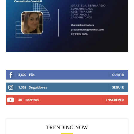
3,600
Fãs
CURTIR
1,362
Seguidores
SEGUIR
48
Inscritos
INSCREVER
TRENDING NOW