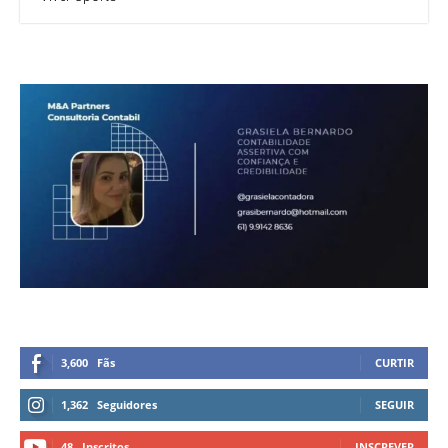
3,600
Fãs
CURTIR
1,362
Seguidores
SEGUIR
48
Inscritos
INSCREVER