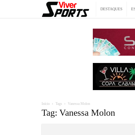
Viver
DESTAQUES
E
Sports
Início
Tags
Vanessa Molon
Tag: Vanessa Molon