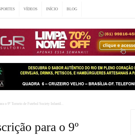
SPORTES
VÍDEOS
INÍCIO
BLOG
ra o 9º Torneio de Futebol Society Infantil...
crição para o 9º