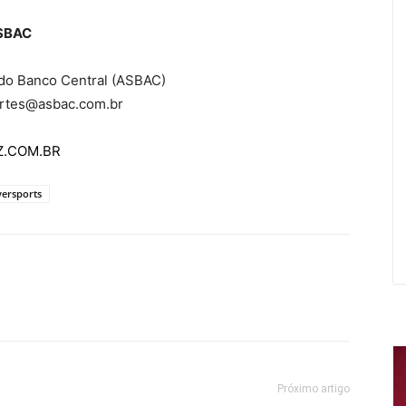
ASBAC
do Banco Central (ASBAC)
rtes@asbac.com.br
AZ.COM.BR
versports
Próximo artigo