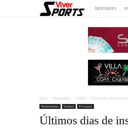
Viver
DESTAQUES
E
Sports
Início
Modalidades
Futebol
Últimos dias de inscrição pa
Modalidades
Futebol
Principais
Últimos dias de ins