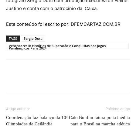
fotógrafo Sérgio Dutti com produção executiva de Elaine
Justino e conta com o patrocínio da Caixa.
Este conteúdo foi escrito por: DFEMCARTAZ.COM.BR
TAGS
Sergio Dutti
Vencedores II: Histórias de Superação e Conquistas nos Jogos
Paralímpicos Paris 2024
Artigo anterior
Próximo artigo
Coordenação faz balanço da 10ª
Caio Bonfim fatura prata inédita
Olimpíadas de Ceilândia
para o Brasil na marcha atlética