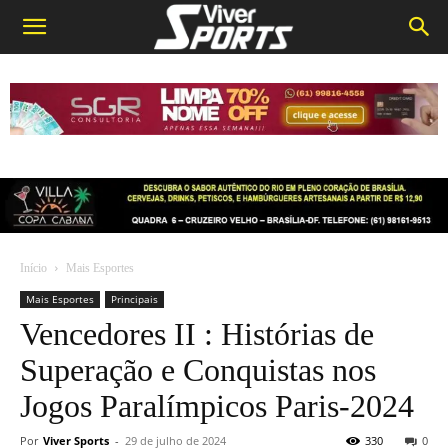
Início
Mais Esportes
Mais Esportes
Principais
Vencedores II : Histórias de
Superação e Conquistas nos
Jogos Paralímpicos Paris-2024
Por
Viver Sports
-
29 de julho de 2024
330
0