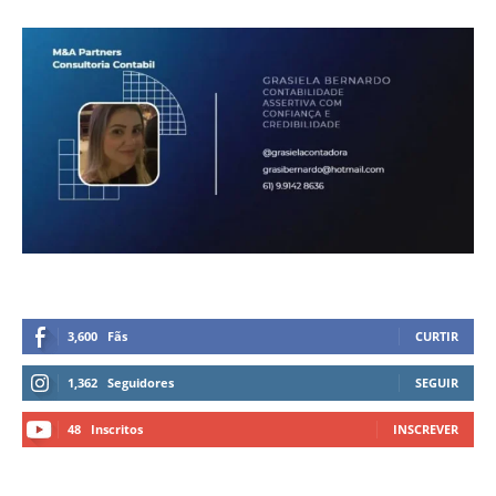
3,600
Fãs
CURTIR
1,362
Seguidores
SEGUIR
48
Inscritos
INSCREVER