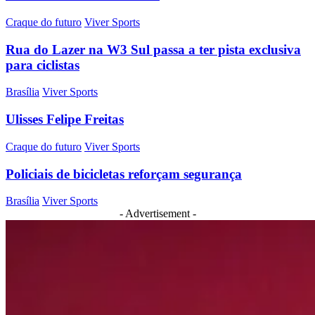
Craque do futuro
Viver Sports
Rua do Lazer na W3 Sul passa a ter pista exclusiva
para ciclistas
Brasília
Viver Sports
Ulisses Felipe Freitas
Craque do futuro
Viver Sports
Policiais de bicicletas reforçam segurança
Brasília
Viver Sports
- Advertisement -