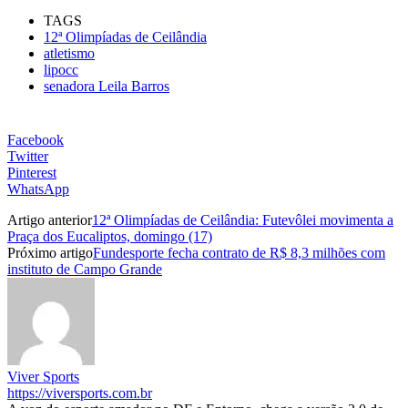
TAGS
12ª Olimpíadas de Ceilândia
atletismo
lipocc
senadora Leila Barros
Facebook
Twitter
Pinterest
WhatsApp
Artigo anterior
12ª Olimpíadas de Ceilândia: Futevôlei movimenta a
Praça dos Eucaliptos, domingo (17)
Próximo artigo
Fundesporte fecha contrato de R$ 8,3 milhões com
instituto de Campo Grande
Viver Sports
https://viversports.com.br