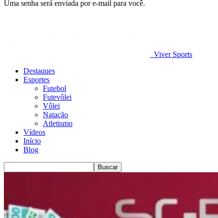
Uma senha será enviada por e-mail para você.
Viver Sports
Destaques
Esportes
Futebol
Futevôlei
Vôlei
Natação
Atletismo
Vídeos
Início
Blog