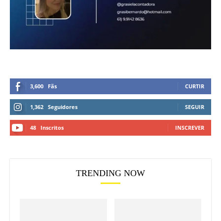
3,600
Fãs
CURTIR
1,362
Seguidores
SEGUIR
48
Inscritos
INSCREVER
TRENDING NOW