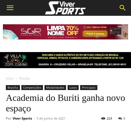
Início
Brasília
Brasília
Competições
Modalidades
Lutas
Principais
Academia do Buriti ganha novo
espaço
Por
Viver Sports
-
5 de junho de 2021
224
0