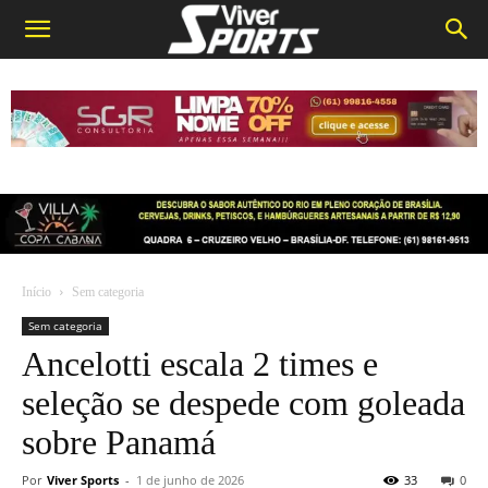
Início
Sem categoria
Sem categoria
Ancelotti escala 2 times e
seleção se despede com goleada
sobre Panamá
Por
Viver Sports
-
1 de junho de 2026
33
0