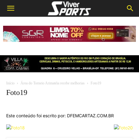
Início
Área do Torneio Arimatéia recebe melhorias
Foto19
Foto19
Este conteúdo foi escrito por: DFEMCARTAZ.COM.BR