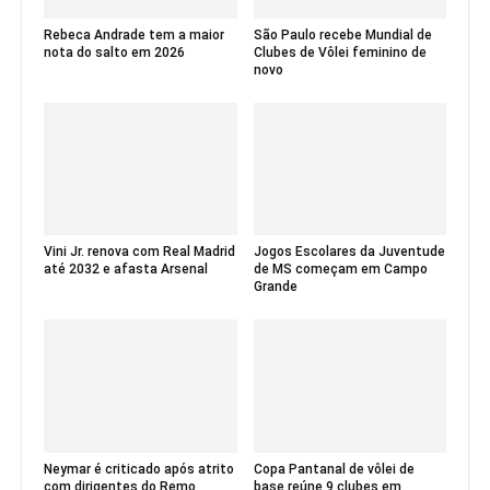
Rebeca Andrade tem a maior
São Paulo recebe Mundial de
nota do salto em 2026
Clubes de Vôlei feminino de
novo
Vini Jr. renova com Real Madrid
Jogos Escolares da Juventude
até 2032 e afasta Arsenal
de MS começam em Campo
Grande
Neymar é criticado após atrito
Copa Pantanal de vôlei de
com dirigentes do Remo
base reúne 9 clubes em