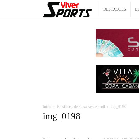
Viver
DESTAQUES
E
Sports
Início
Brasiliense de Futsal segue a mil
img_0198
img_0198