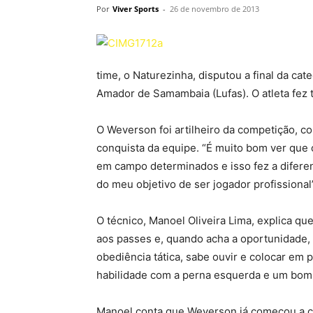
Por
Viver Sports
-
26 de novembro de 2013
time, o Naturezinha, disputou a final da ca
Amador de Samambaia (Lufas). O atleta fez t
O Weverson foi artilheiro da competição, com
conquista da equipe. “É muito bom ver que 
em campo determinados e isso fez a diferen
do meu objetivo de ser jogador profissional”,
O técnico, Manoel Oliveira Lima, explica qu
aos passes e, quando acha a oportunidade, f
obediência tática, sabe ouvir e colocar em p
habilidade com a perna esquerda e um bom 
Manoel conta que Weverson já começou a col