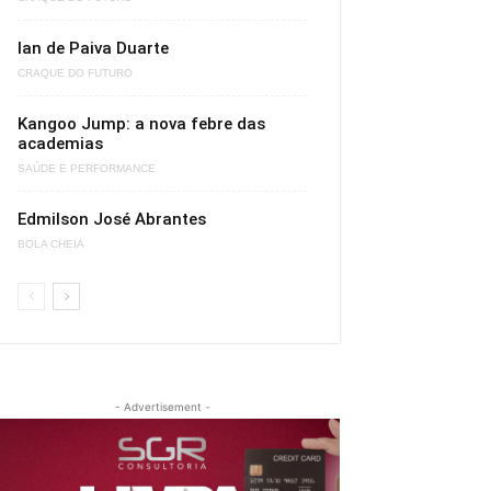
Ian de Paiva Duarte
CRAQUE DO FUTURO
Kangoo Jump: a nova febre das
academias
SAÚDE E PERFORMANCE
Edmilson José Abrantes
BOLA CHEIA
- Advertisement -