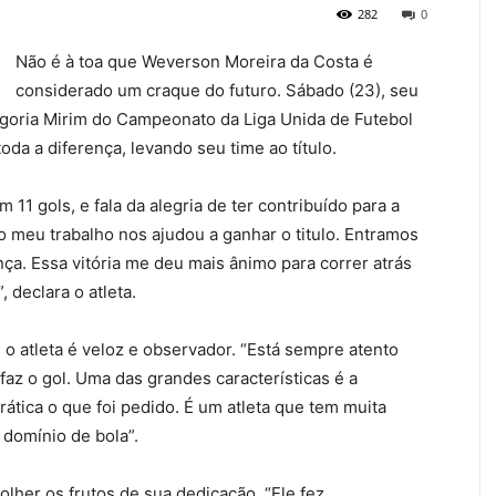
282
0
Não é à toa que Weverson Moreira da Costa é
considerado um craque do futuro. Sábado (23), seu
tegoria Mirim do Campeonato da Liga Unida de Futebol
oda a diferença, levando seu time ao título.
 11 gols, e fala da alegria de ter contribuído para a
o meu trabalho nos ajudou a ganhar o titulo. Entramos
ça. Essa vitória me deu mais ânimo para correr atrás
 declara o atleta.
e o atleta é veloz e observador. “Está sempre atento
az o gol. Uma das grandes características é a
rática o que foi pedido. É um atleta que tem muita
domínio de bola”.
her os frutos de sua dedicação. “Ele fez