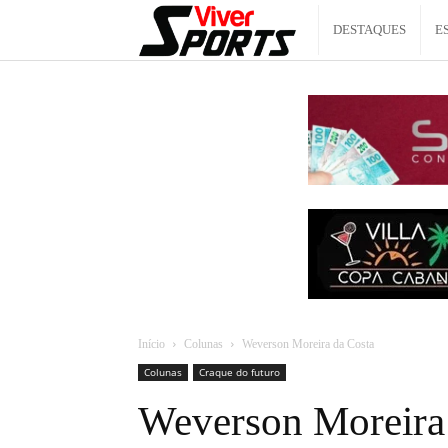
Viver
DESTAQUES
E
Sports
Início
Colunas
Weverson Moreira da Costa
Colunas
Craque do futuro
Weverson Moreira