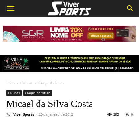
Início
Colunas
Craque do futuro
Colunas
Craque do futuro
Micael da Silva Costa
Por
Viver Sports
-
20 de janeiro de 2012
295
0