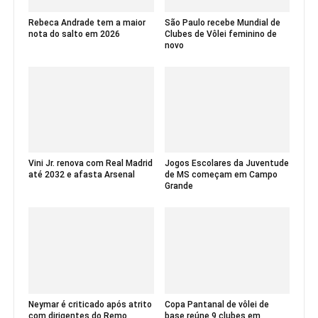
Rebeca Andrade tem a maior
São Paulo recebe Mundial de
nota do salto em 2026
Clubes de Vôlei feminino de
novo
Vini Jr. renova com Real Madrid
Jogos Escolares da Juventude
até 2032 e afasta Arsenal
de MS começam em Campo
Grande
Neymar é criticado após atrito
Copa Pantanal de vôlei de
com dirigentes do Remo
base reúne 9 clubes em