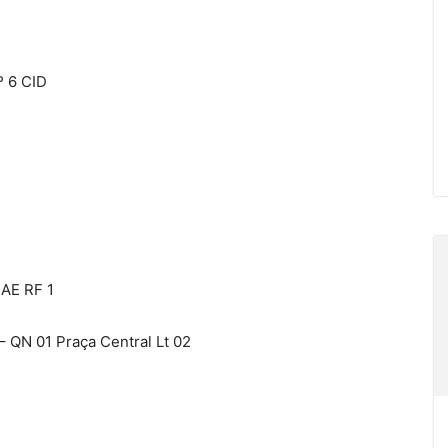
º 6 CID
 AE RF 1
– QN 01 Praça Central Lt 02