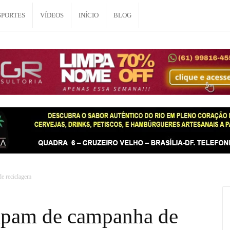
SPORTES
VÍDEOS
INÍCIO
BLOG
de reciclagem
icipam de campanha de