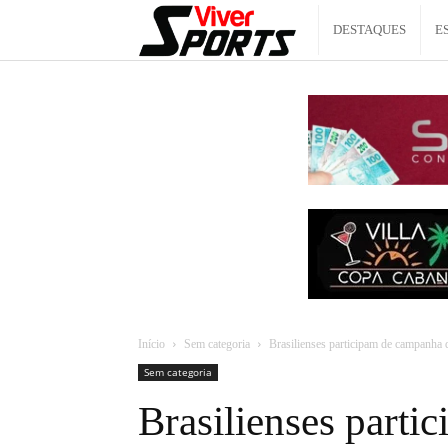
Viver
DESTAQUES
E
Sports
Início
Sem categoria
Brasilienses participam de campanha 
Sem categoria
Brasilienses part