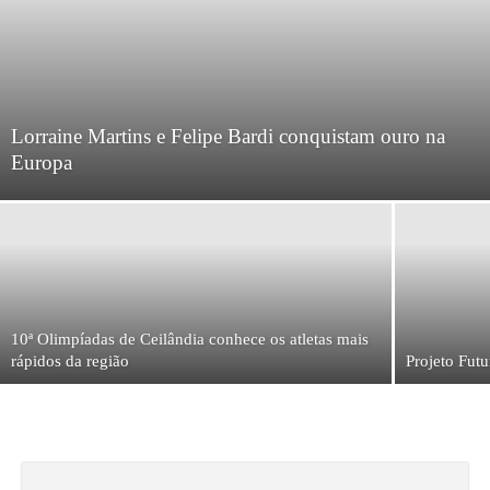
Lorraine Martins e Felipe Bardi conquistam ouro na
Europa
10ª Olimpíadas de Ceilândia conhece os atletas mais
rápidos da região
Projeto Fut