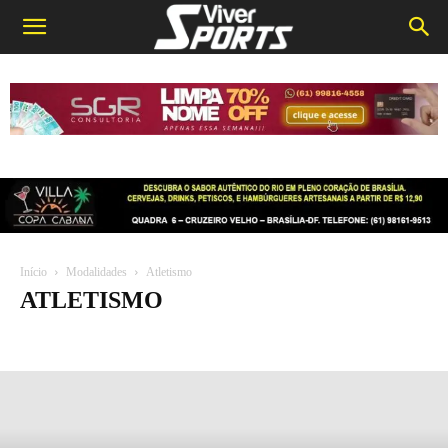
Início
Modalidades
Atletismo
ATLETISMO
Atletismo
Basquete
Beach soccer
Futebol
Futebol Americano
Futebol Digital
Futevôlei
Futsal
Ginástica
handebol
Lutas
Natação
Olimpíadas
Patinação
Pesca esportiva
Rugby
Skate
Slackline
Tênis
Tênis de Mesa
Vôlei