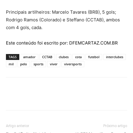
Principais artilheiros: Marcelo Tavares (BRB), 5 gols;
Rodrigo Ramos (Colorado) e Steffano (CCTAB), ambos
com 4 gols, cada.
Este conteúdo foi escrito por: DFEMCARTAZ.COM.BR
TAGS
amador
CCTAB
clubes
cota
futebol
interclubes
mil
pelo
sports
viver
viversports
Artigo anterior
Próximo artigo