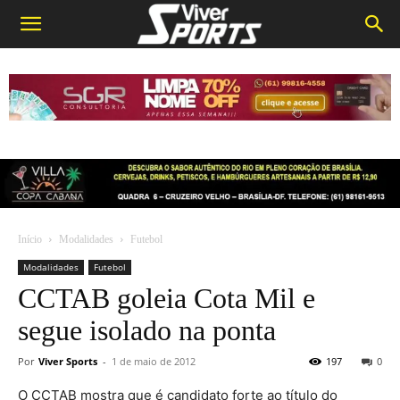
Início
Modalidades
Futebol
Modalidades
Futebol
CCTAB goleia Cota Mil e
segue isolado na ponta
Por
Viver Sports
-
1 de maio de 2012
197
0
O CCTAB mostra que é candidato forte ao título do