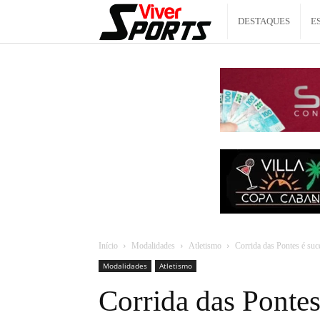
Viver
DESTAQUES
E
Sports
Início
Modalidades
Atletismo
Corrida das Pontes é suce
Modalidades
Atletismo
Corrida das Pontes