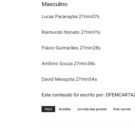
Masculino
Lucas Paranayba 27min07s
Raimundo Nonato 27min11s
Flávio Guimarães 27min28s
Antônio Souza 27min36s
David Mesquita 27min54s
Este conteúdo foi escrito por: DFEMCART
TAGS
brasília
corrida das pontes
free corner