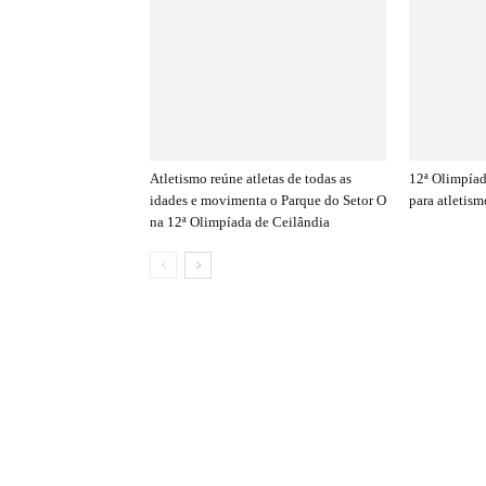
Atletismo reúne atletas de todas as
12ª Olimpíad
idades e movimenta o Parque do Setor O
para atletis
na 12ª Olimpíada de Ceilândia