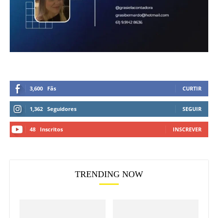
3,600
Fãs
CURTIR
1,362
Seguidores
SEGUIR
48
Inscritos
INSCREVER
TRENDING NOW