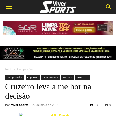
Início
Competições
Competições
Esportes
Modalidades
Futebol
Principais
Cruzeiro leva a melhor na
decisão
Por
Viver Sports
-
20 de maio de 2014
232
0