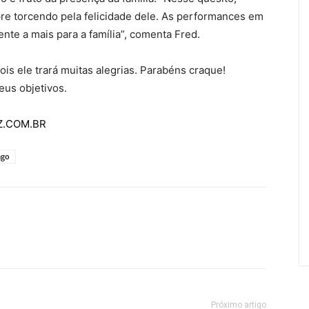
re torcendo pela felicidade dele. As performances em
te a mais para a família”, comenta Fred.
s ele trará muitas alegrias. Parabéns craque!
eus objetivos.
AZ.COM.BR
ago
Próximo artigo