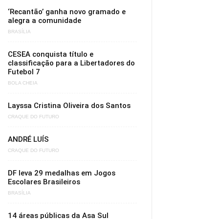
‘Recantão’ ganha novo gramado e
alegra a comunidade
BRASÍLIA
CESEA conquista título e
classificação para a Libertadores do
Futebol 7
BOLA CHEIA
Layssa Cristina Oliveira dos Santos
CRAQUE DO FUTURO
ANDRÉ LUÍS
CRAQUE DO FUTURO
DF leva 29 medalhas em Jogos
Escolares Brasileiros
BRASÍLIA
14 áreas públicas da Asa Sul