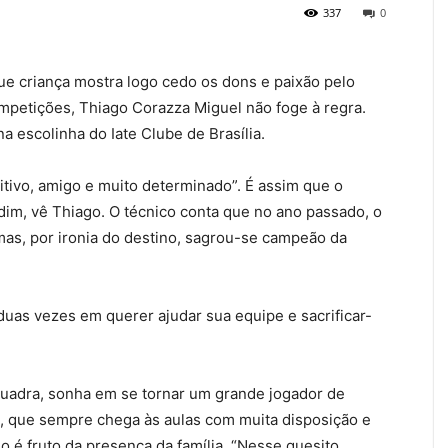
337
0
e criança mostra logo cedo os dons e paixão pelo
mpetições, Thiago Corazza Miguel não foge à regra.
 escolinha do Iate Clube de Brasília.
itivo, amigo e muito determinado”. É assim que o
dim, vê Thiago. O técnico conta que no ano passado, o
mas, por ironia do destino, sagrou-se campeão da
duas vezes em querer ajudar sua equipe e sacrificar-
adra, sonha em se tornar um grande jogador de
o, que sempre chega às aulas com muita disposição e
so é fruto da presença da família. “Nesse quesito,