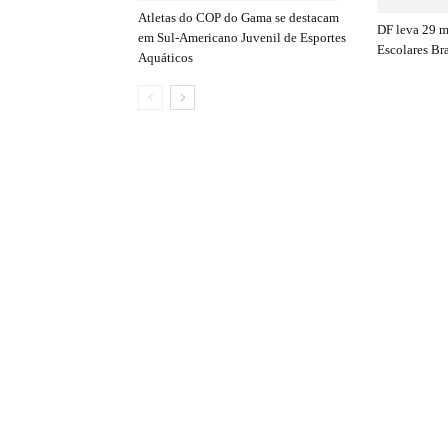
Atletas do COP do Gama se destacam
DF leva 29 
em Sul-Americano Juvenil de Esportes
Escolares Bra
Aquáticos