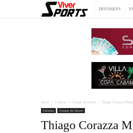
Viver
DESTAQUES
E
Sports
Início
Colunas
Craque do futuro
Thiago Corazza Migue
Colunas
Craque do futuro
Thiago Corazza M