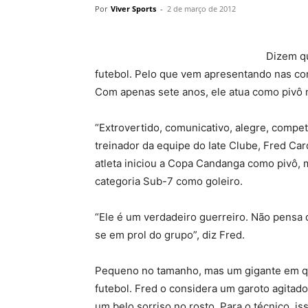
Por
Viver Sports
-
2 de março de 2012
Dizem qu
futebol. Pelo que vem apresentando nas co
Com apenas sete anos, ele atua como pivô na
“Extrovertido, comunicativo, alegre, compet
treinador da equipe do Iate Clube, Fred Car
atleta iniciou a Copa Candanga como pivô, 
categoria Sub-7 como goleiro.
“Ele é um verdadeiro guerreiro. Não pensa 
se em prol do grupo”, diz Fred.
Pequeno no tamanho, mas um gigante em qu
futebol. Fred o considera um garoto agitad
um belo sorriso no rosto. Para o técnico, is