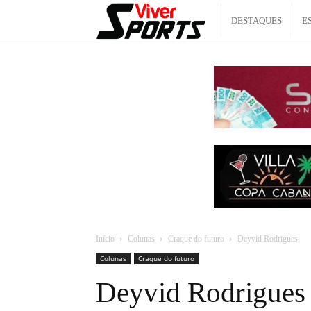
Viver
DESTAQUES
E
Sports
Início
Colunas
Craque do futuro
Deyvid Rodrigues
Colunas
Craque do futuro
Deyvid Rodrigues