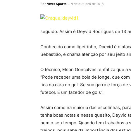
Por
Viver Sports
-
9 de outubro de 2013
seguido. Assim é Deyvid Rodrigues de 13 a
Conhecido como ligeirinho, Daevid é o atac
Sebastião, e chama atenção por seu jeito si
O técnico, Elson Goncalves, enfatiza que a 
“Pode receber uma bola de longe, que com s
fica na cara do gol. Se sua garra e força 
futebol. É um fazedor de gols”.
Assim como na maioria das escolinhas, para 
tenha boas notas e nesse quesito, Deyvid t
bem o seu tempo. Quando tem trabalhos a 
treinos, pois sabe da importância dos estu