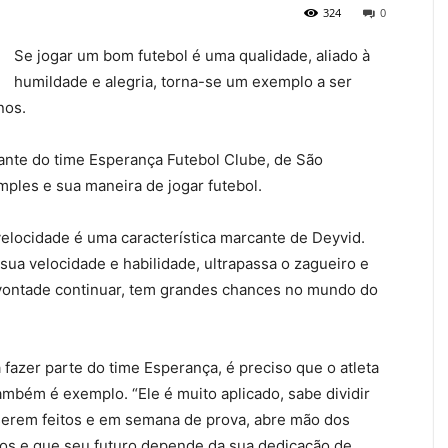
324
0
Se jogar um bom futebol é uma qualidade, aliado à
humildade e alegria, torna-se um exemplo a ser
nos.
ante do time Esperança Futebol Clube, de São
mples e sua maneira de jogar futebol.
velocidade é uma característica marcante de Deyvid.
ua velocidade e habilidade, ultrapassa o zagueiro e
de vontade continuar, tem grandes chances no mundo do
fazer parte do time Esperança, é preciso que o atleta
ambém é exemplo. “Ele é muito aplicado, sabe dividir
serem feitos e em semana de prova, abre mão dos
dos e que seu futuro depende da sua dedicação de