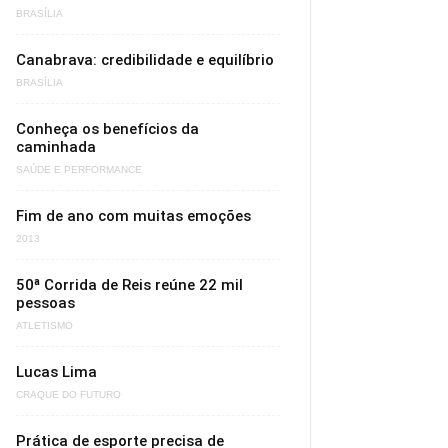
BRASÍLIA
Canabrava: credibilidade e equilíbrio
BRASÍLIA
Conheça os benefícios da
caminhada
SAÚDE E PERFORMANCE
Fim de ano com muitas emoções
2013
50ª Corrida de Reis reúne 22 mil
pessoas
ATLETISMO
Lucas Lima
CRAQUE DO FUTURO
Prática de esporte precisa de