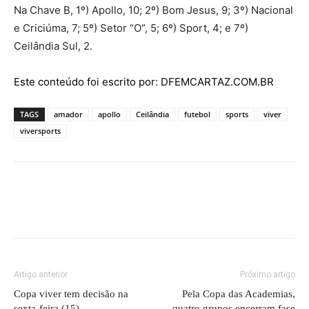
Na Chave B, 1º) Apollo, 10; 2º) Bom Jesus, 9; 3º) Nacional
e Criciúma, 7; 5º) Setor “O”, 5; 6º) Sport, 4; e 7º)
Ceilândia Sul, 2.
Este conteúdo foi escrito por: DFEMCARTAZ.COM.BR
TAGS
amador
apollo
Ceilândia
futebol
sports
viver
viversports
Artigo anterior
Próximo artigo
Copa viver tem decisão na
Pela Copa das Academias,
sexta-feira (15)
quatro grupos encerram fase