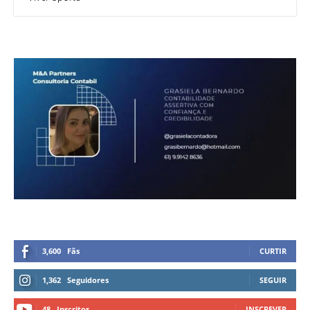
3,600
Fãs
CURTIR
1,362
Seguidores
SEGUIR
48
Inscritos
INSCREVER