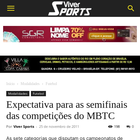
Início
Modalidades
Futebol
Modalidades
Futebol
Expectativa para as semifinais
das competições do MBTC
Por
Viver Sports
-
25 de novembro de 2011
198
0
As sete categorias que disputam os campeonatos de