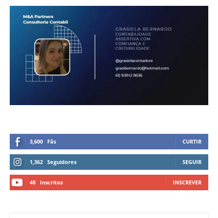
3,600
Fãs
CURTIR
1,362
Seguidores
SEGUIR
48
Inscritos
INSCREVER