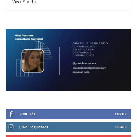
Viver Sports
3,600
Fãs
CURTIR
1,362
Seguidores
SEGUIR