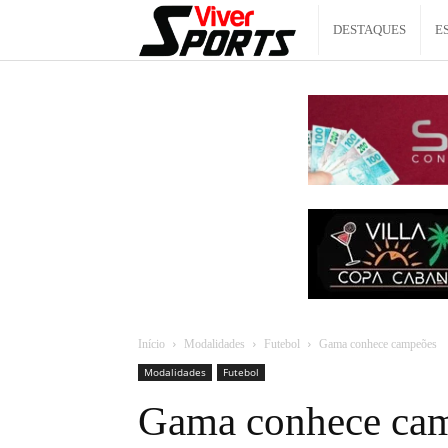
Viver
DESTAQUES
E
Sports
Início
Modalidades
Futebol
Gama conhece campeões
Modalidades
Futebol
Gama conhece ca