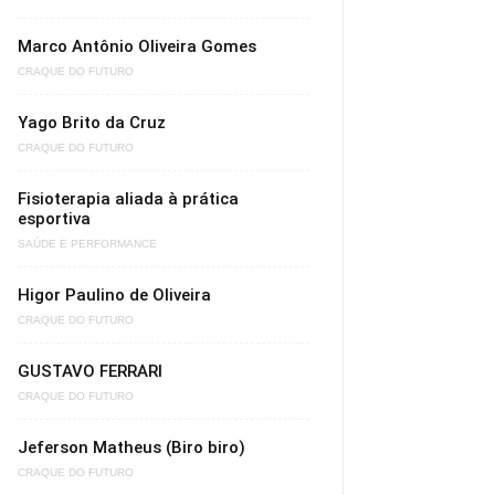
Marco Antônio Oliveira Gomes
CRAQUE DO FUTURO
Yago Brito da Cruz
CRAQUE DO FUTURO
Fisioterapia aliada à prática
esportiva
SAÚDE E PERFORMANCE
Higor Paulino de Oliveira
CRAQUE DO FUTURO
GUSTAVO FERRARI
CRAQUE DO FUTURO
Jeferson Matheus (Biro biro)
CRAQUE DO FUTURO