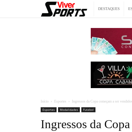
Viver
DESTAQUES
E
Sports
Início
Esportes
Ingressos da Copa começam a ser vendido
Esportes
Modalidades
Futebol
Ingressos da Copa