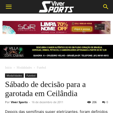
Início
Modalidades
Futebol
Modalidades
Futebol
Sábado de decisão para a
garotada em Ceilândia
Por
Viver Sports
-
16 de dezembro de 2011
206
0
Depois das semifinais super eletrizantes, foram definidos