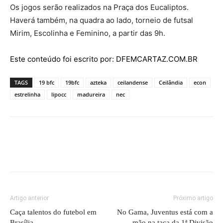
Os jogos serão realizados na Praça dos Eucaliptos.
Haverá também, na quadra ao lado, torneio de futsal
Mirim, Escolinha e Feminino, a partir das 9h.
Este conteúdo foi escrito por: DFEMCARTAZ.COM.BR
TAGS
19 bfc
19bfc
azteka
ceilandense
Ceilândia
econ
estrelinha
lipocc
madureira
nec
Artigo anterior
Próximo artigo
Caça talentos do futebol em
No Gama, Juventus está com a
Brasília
mão na taça da 1ª Divisão