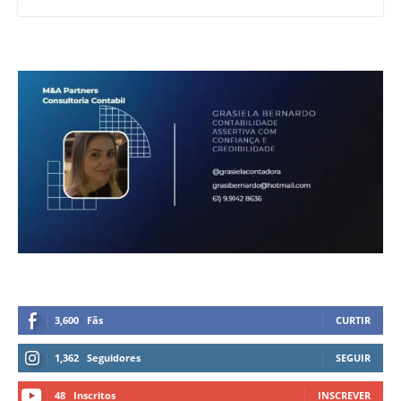
3,600
Fãs
CURTIR
1,362
Seguidores
SEGUIR
48
Inscritos
INSCREVER