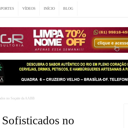
SPORTES
VÍDEOS
INÍCIO
BLOG
icados no Soçaite da AABB
 Sofisticados no