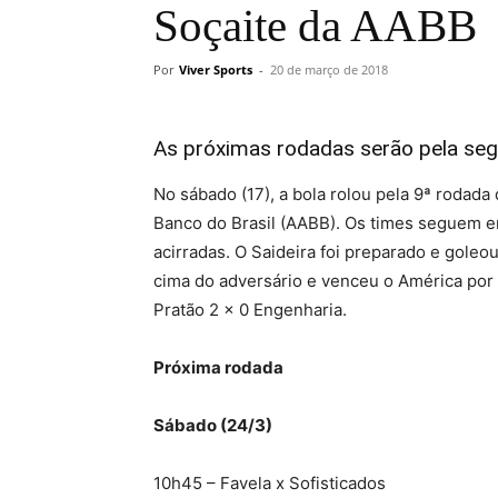
Soçaite da AABB
Por
Viver Sports
-
20 de março de 2018
As próximas rodadas serão pela se
No sábado (17), a bola rolou pela 9ª rodad
Banco do Brasil (AABB). Os times seguem em
acirradas. O Saideira foi preparado e goleo
cima do adversário e venceu o América por 
Pratão 2 x 0 Engenharia.
Próxima rodada
Sábado (24/3)
10h45 – Favela x Sofisticados