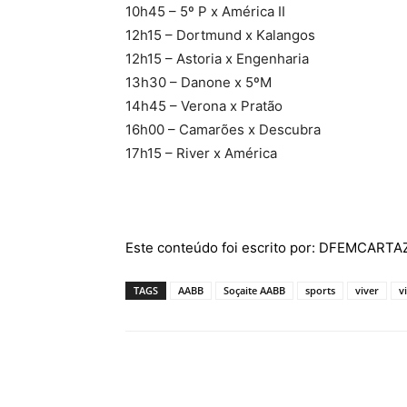
10h45 – 5º P x América II
12h15 – Dortmund x Kalangos
12h15 – Astoria x Engenharia
13h30 – Danone x 5ºM
14h45 – Verona x Pratão
16h00 – Camarões x Descubra
17h15 – River x América
Este conteúdo foi escrito por: DFEMCART
TAGS
AABB
Soçaite AABB
sports
viver
v