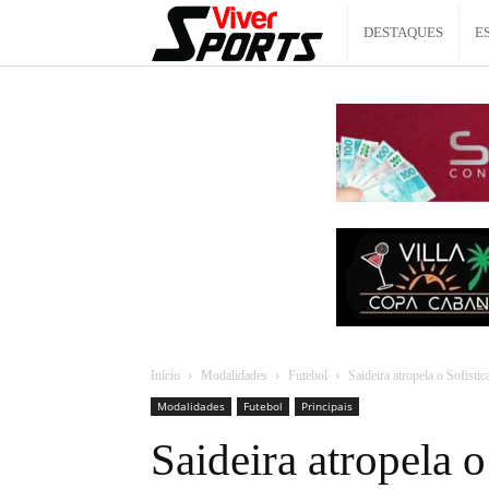
Viver
DESTAQUES
E
Sports
Início
Modalidades
Futebol
Saideira atropela o Sofist
Modalidades
Futebol
Principais
Saideira atropela o