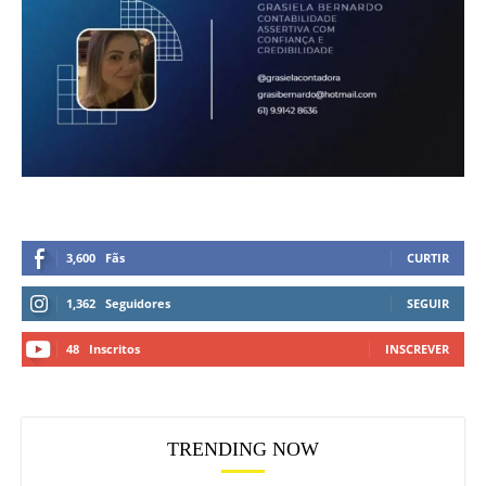
3,600
Fãs
CURTIR
1,362
Seguidores
SEGUIR
48
Inscritos
INSCREVER
TRENDING NOW