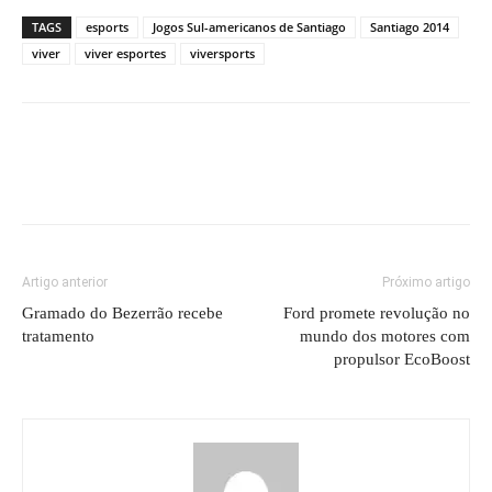
TAGS
esports
Jogos Sul-americanos de Santiago
Santiago 2014
viver
viver esportes
viversports
Artigo anterior
Próximo artigo
Gramado do Bezerrão recebe
Ford promete revolução no
tratamento
mundo dos motores com
propulsor EcoBoost