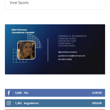
Viver Sports
3,600
Fãs
CURTIR
1,362
Seguidores
SEGUIR